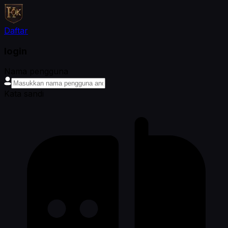
Daftar
login
Nama pengguna
Kata sandi