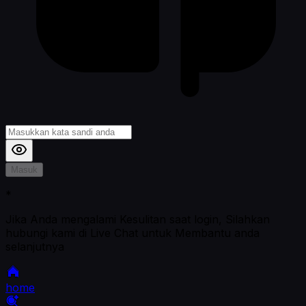
Masuk
*
Jika Anda mengalami Kesulitan saat login, Silahkan
hubungi kami di Live Chat untuk Membantu anda
selanjutnya
home