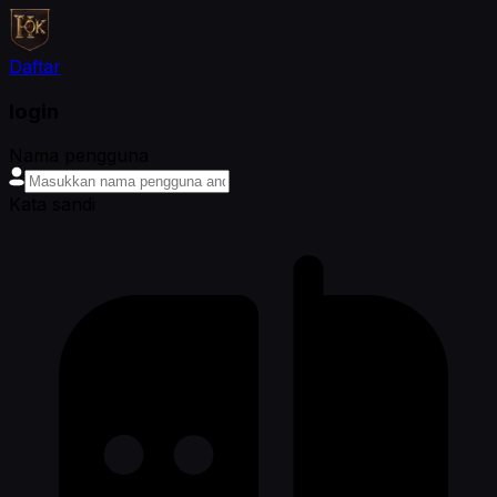
Daftar
login
Nama pengguna
Kata sandi