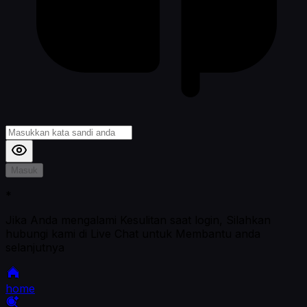
Masuk
*
Jika Anda mengalami Kesulitan saat login, Silahkan
hubungi kami di Live Chat untuk Membantu anda
selanjutnya
home