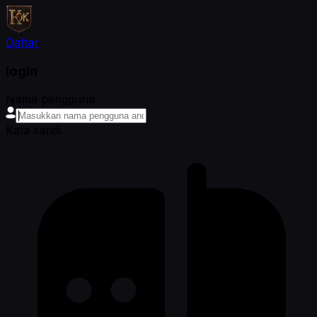
Daftar
login
Nama pengguna
Kata sandi