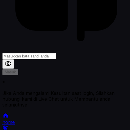
Masuk
*
Jika Anda mengalami Kesulitan saat login, Silahkan
hubungi kami di Live Chat untuk Membantu anda
selanjutnya
home