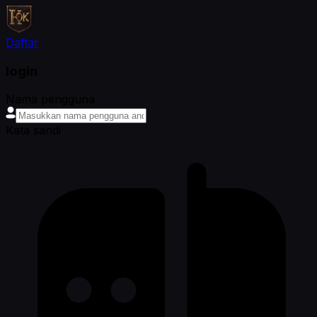
Daftar
login
Nama pengguna
Kata sandi