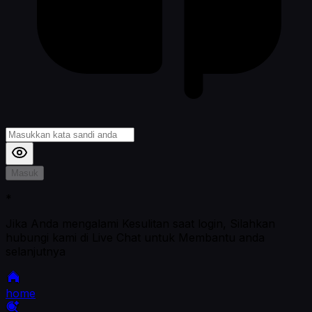
Masuk
*
Jika Anda mengalami Kesulitan saat login, Silahkan
hubungi kami di Live Chat untuk Membantu anda
selanjutnya
home