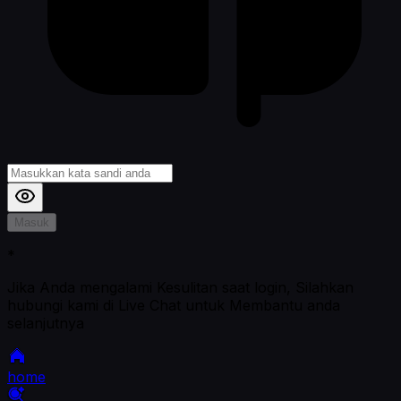
Masuk
*
Jika Anda mengalami Kesulitan saat login, Silahkan
hubungi kami di Live Chat untuk Membantu anda
selanjutnya
home