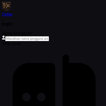
Daftar
login
Nama pengguna
Kata sandi