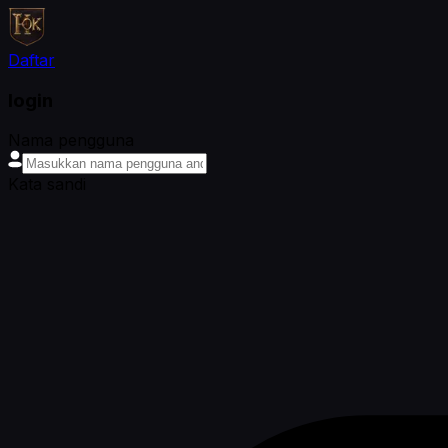
Daftar
login
Nama pengguna
Kata sandi