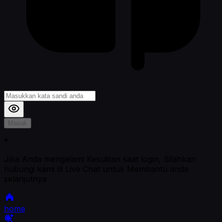
Masuk
*
Jika Anda mengalami Kesulitan saat login, Silahkan
hubungi kami di Live Chat untuk Membantu anda
selanjutnya
home