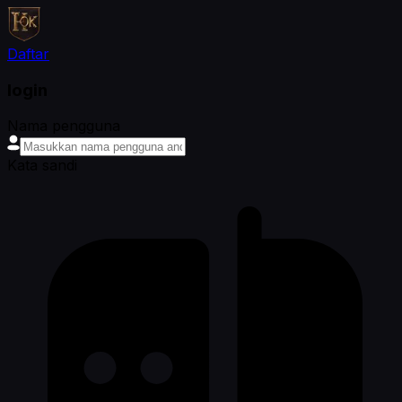
Daftar
login
Nama pengguna
Kata sandi