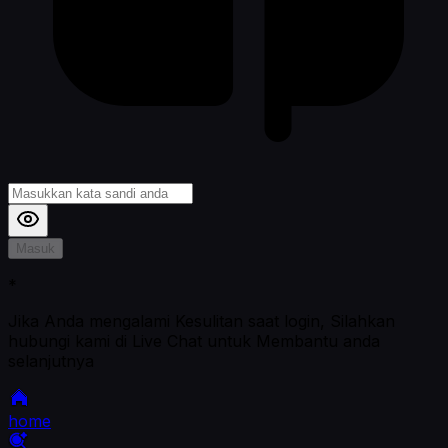
Masuk
*
Jika Anda mengalami Kesulitan saat login, Silahkan
hubungi kami di Live Chat untuk Membantu anda
selanjutnya
home