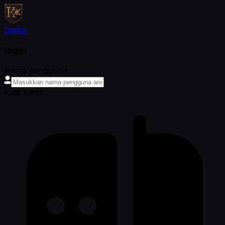
Daftar
login
Nama pengguna
Kata sandi