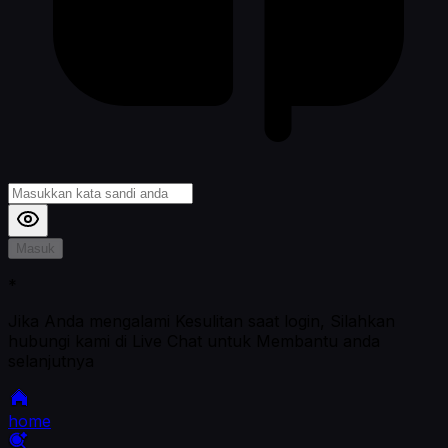
Masuk
*
Jika Anda mengalami Kesulitan saat login, Silahkan
hubungi kami di Live Chat untuk Membantu anda
selanjutnya
home