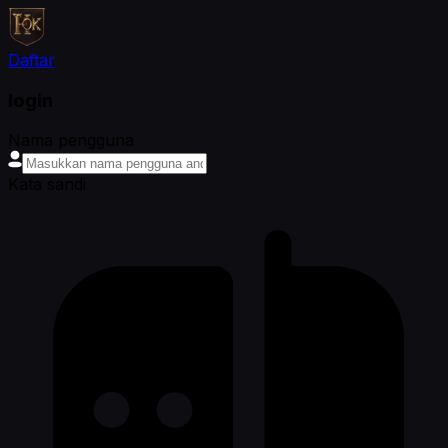
Daftar
login
Nama pengguna
Kata sandi