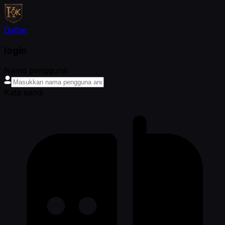
Daftar
login
Nama pengguna
Kata sandi