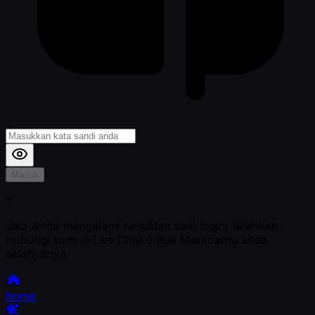
Masuk
*
Jika Anda mengalami Kesulitan saat login, Silahkan
hubungi kami di Live Chat untuk Membantu anda
selanjutnya
home