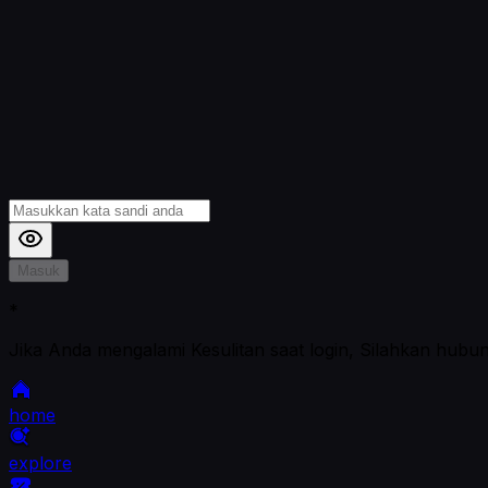
Masuk
*
Jika Anda mengalami Kesulitan saat login, Silahkan hubu
home
explore