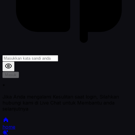
Masuk
*
Jika Anda mengalami Kesulitan saat login, Silahkan
hubungi kami di Live Chat untuk Membantu anda
selanjutnya
home