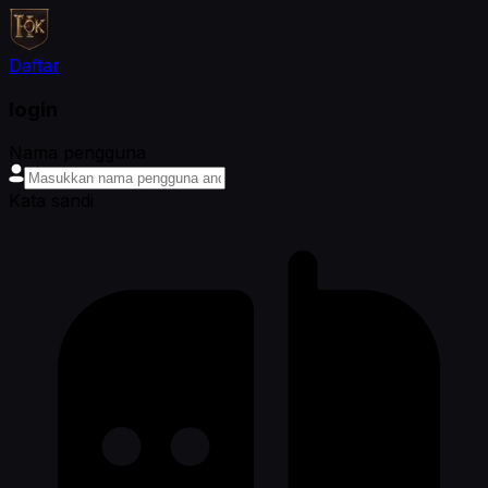
Daftar
login
Nama pengguna
Kata sandi