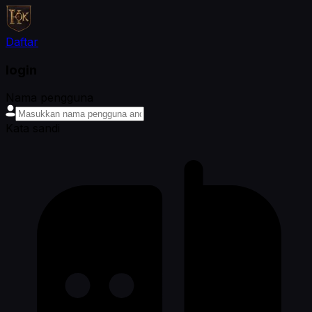
Daftar
login
Nama pengguna
Kata sandi