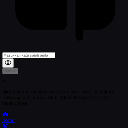
Masuk
*
Jika Anda mengalami Kesulitan saat login, Silahkan
hubungi kami di Live Chat untuk Membantu anda
selanjutnya
home