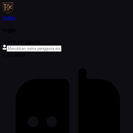
Daftar
login
Nama pengguna
Kata sandi