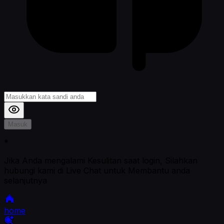
Masuk
*
Jika Anda mengalami Kesulitan saat login, Silahkan
hubungi kami di Live Chat untuk Membantu anda
selanjutnya
home