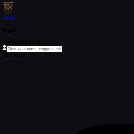
Daftar
login
Nama pengguna
Kata sandi