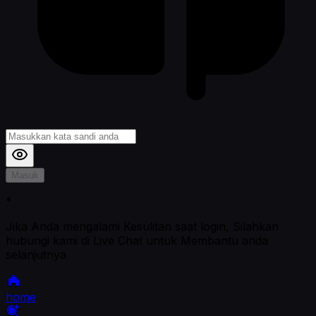
Masuk
*
Jika Anda mengalami Kesulitan saat login, Silahkan
hubungi kami di Live Chat untuk Membantu anda
selanjutnya
home