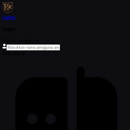
Daftar
login
Nama pengguna
Kata sandi