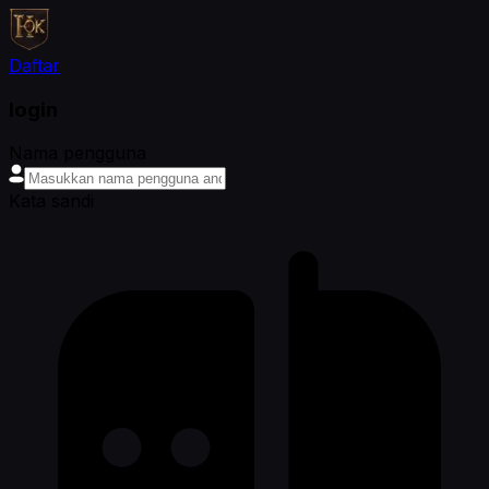
Daftar
login
Nama pengguna
Kata sandi