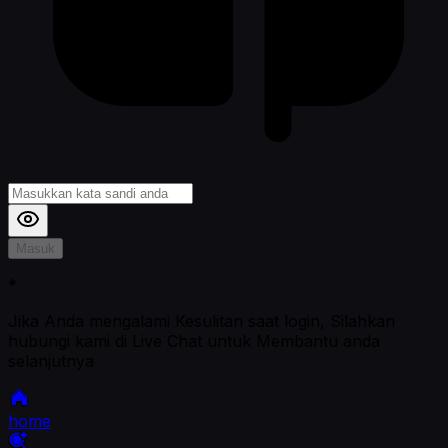
Masuk
*
Jika Anda mengalami Kesulitan saat login, Silahkan
hubungi kami di Live Chat untuk Membantu anda
selanjutnya
home