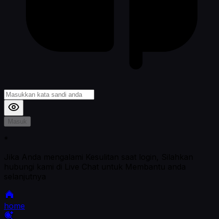
Masuk
*
Jika Anda mengalami Kesulitan saat login, Silahkan
hubungi kami di Live Chat untuk Membantu anda
selanjutnya
home