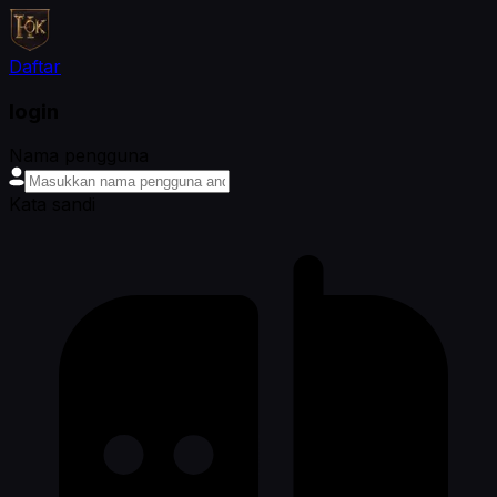
Daftar
login
Nama pengguna
Kata sandi