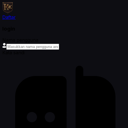
Daftar
login
Nama pengguna
Kata sandi