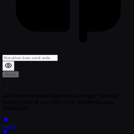
Masuk
*
Jika Anda mengalami Kesulitan saat login, Silahkan
hubungi kami di Live Chat untuk Membantu anda
selanjutnya
home