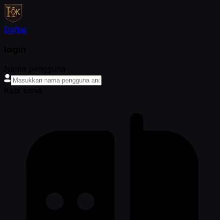
Daftar
login
Nama pengguna
Kata sandi