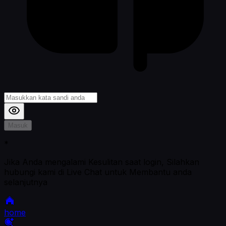
Masuk
*
Jika Anda mengalami Kesulitan saat login, Silahkan
hubungi kami di Live Chat untuk Membantu anda
selanjutnya
home