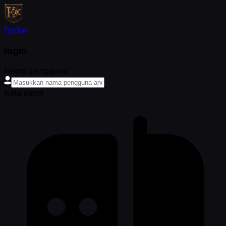
Daftar
login
Nama pengguna
Kata sandi