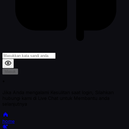
Masuk
*
Jika Anda mengalami Kesulitan saat login, Silahkan
hubungi kami di Live Chat untuk Membantu anda
selanjutnya
home