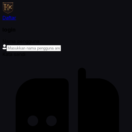
Daftar
login
Nama pengguna
Kata sandi