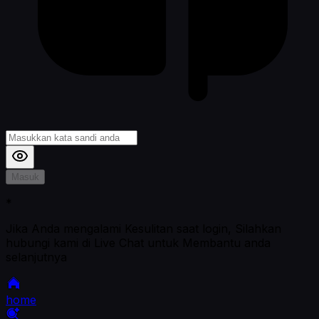
Masuk
*
Jika Anda mengalami Kesulitan saat login, Silahkan
hubungi kami di Live Chat untuk Membantu anda
selanjutnya
home