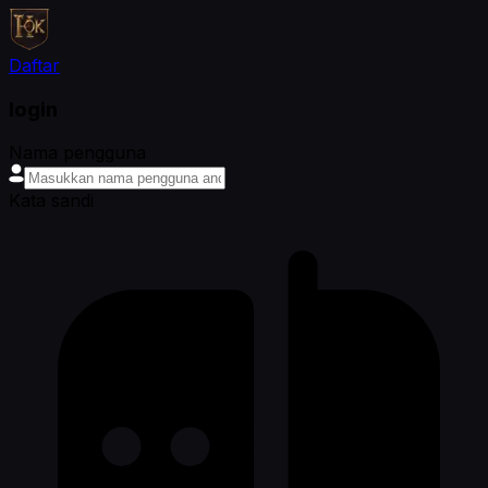
Daftar
login
Nama pengguna
Kata sandi