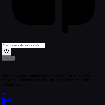
Masuk
*
Jika Anda mengalami Kesulitan saat login, Silahkan
hubungi kami di Live Chat untuk Membantu anda
selanjutnya
home