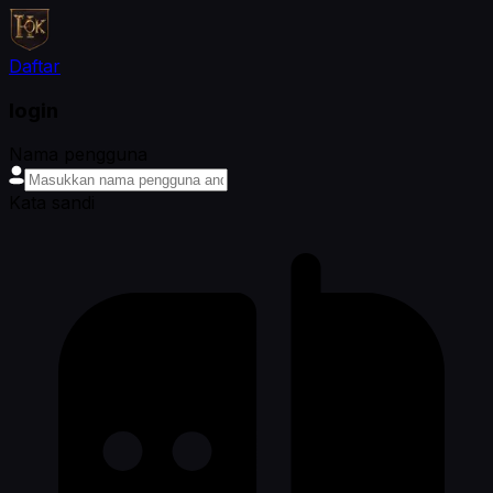
Daftar
login
Nama pengguna
Kata sandi