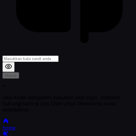
Masuk
*
Jika Anda mengalami Kesulitan saat login, Silahkan
hubungi kami di Live Chat untuk Membantu anda
selanjutnya
home