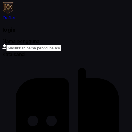
Daftar
login
Nama pengguna
Kata sandi