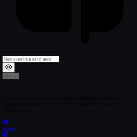
Masuk
*
Jika Anda mengalami Kesulitan saat login, Silahkan
hubungi kami di Live Chat untuk Membantu anda
selanjutnya
home