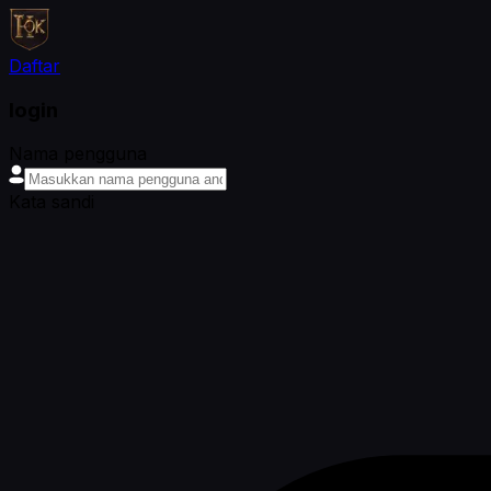
Daftar
login
Nama pengguna
Kata sandi