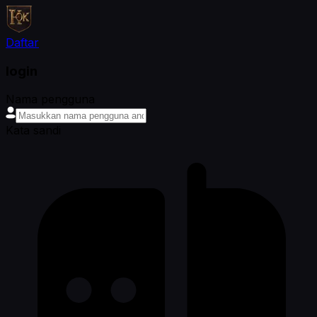
Daftar
login
Nama pengguna
Kata sandi