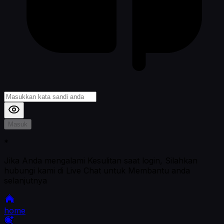
Masuk
*
Jika Anda mengalami Kesulitan saat login, Silahkan
hubungi kami di Live Chat untuk Membantu anda
selanjutnya
home