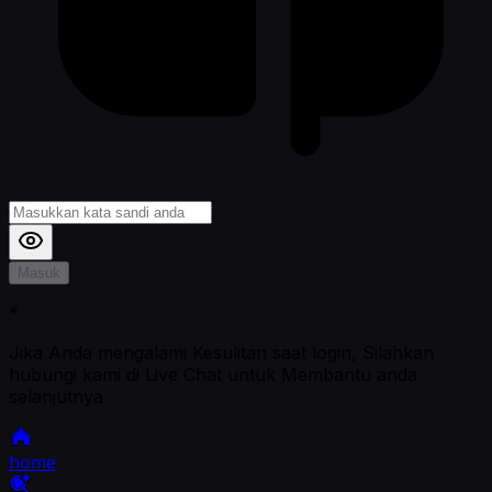
Masuk
*
Jika Anda mengalami Kesulitan saat login, Silahkan
hubungi kami di Live Chat untuk Membantu anda
selanjutnya
home