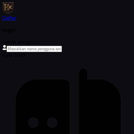
Daftar
login
Nama pengguna
Kata sandi