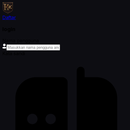
Daftar
login
Nama pengguna
Kata sandi