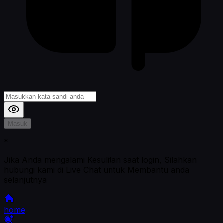
Masuk
*
Jika Anda mengalami Kesulitan saat login, Silahkan
hubungi kami di Live Chat untuk Membantu anda
selanjutnya
home