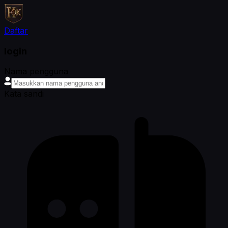
Daftar
login
Nama pengguna
Kata sandi