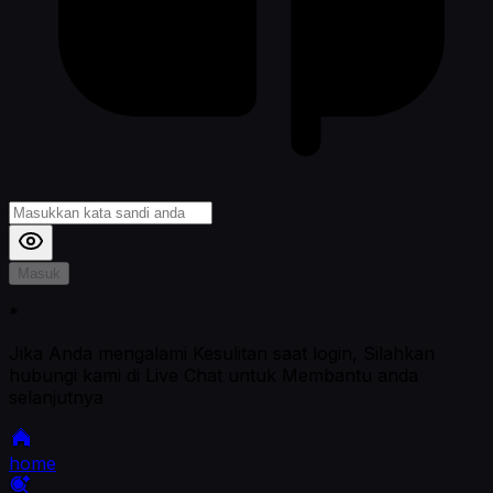
Masuk
*
Jika Anda mengalami Kesulitan saat login, Silahkan
hubungi kami di Live Chat untuk Membantu anda
selanjutnya
home