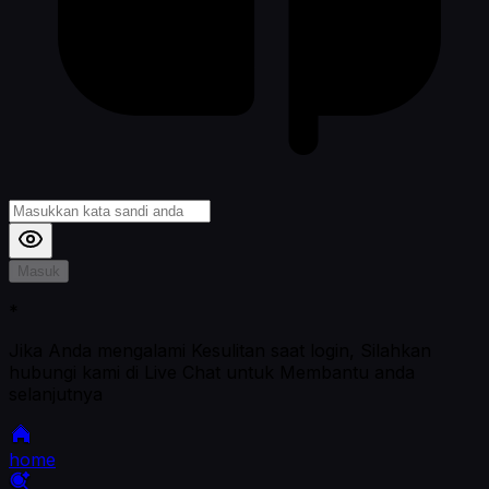
Masuk
*
Jika Anda mengalami Kesulitan saat login, Silahkan
hubungi kami di Live Chat untuk Membantu anda
selanjutnya
home