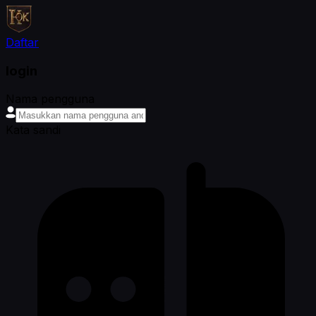
Daftar
login
Nama pengguna
Kata sandi