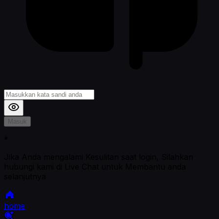
Masuk
*
Jika Anda mengalami Kesulitan saat login, Silahkan
hubungi kami di Live Chat untuk Membantu anda
selanjutnya
home