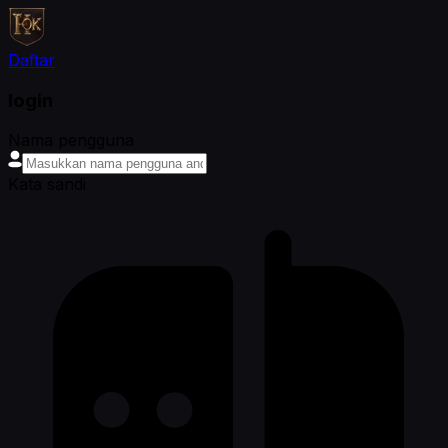
Daftar
login
Nama pengguna
Kata sandi