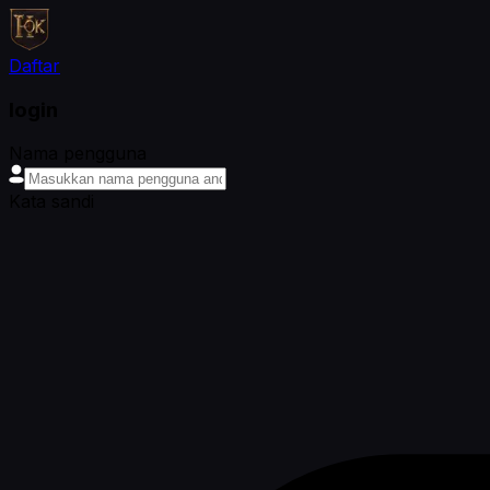
Daftar
login
Nama pengguna
Kata sandi