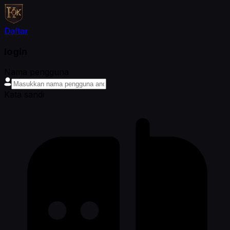
Daftar
login
Nama pengguna
Kata sandi