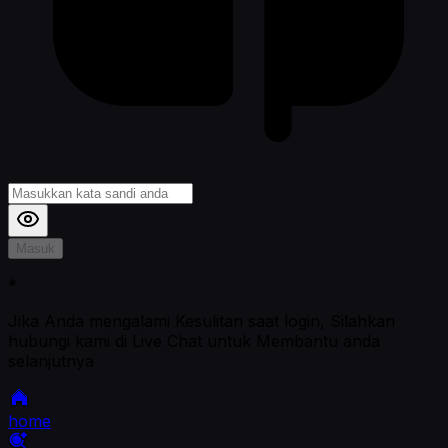
Masuk
*
Jika Anda mengalami Kesulitan saat login, Silahkan
hubungi kami di Live Chat untuk Membantu anda
selanjutnya
home