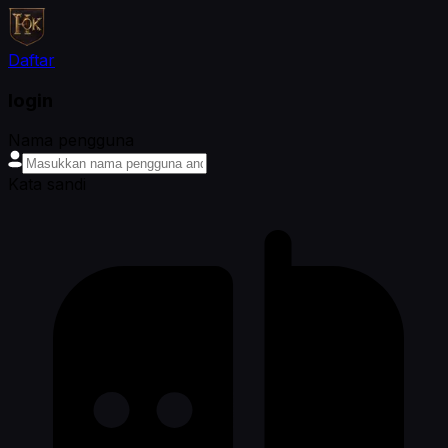
Daftar
login
Nama pengguna
Kata sandi