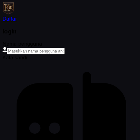
Daftar
login
Nama pengguna
Kata sandi