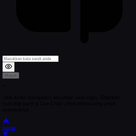
Masuk
*
Jika Anda mengalami Kesulitan saat login, Silahkan
hubungi kami di Live Chat untuk Membantu anda
selanjutnya
home